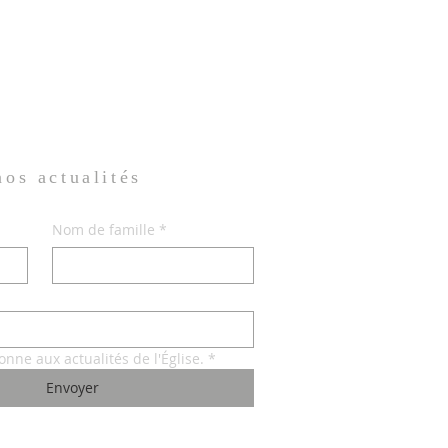
 nos
actualités
Nom de famille
*
onne aux actualités de l'Église.
*
Envoyer