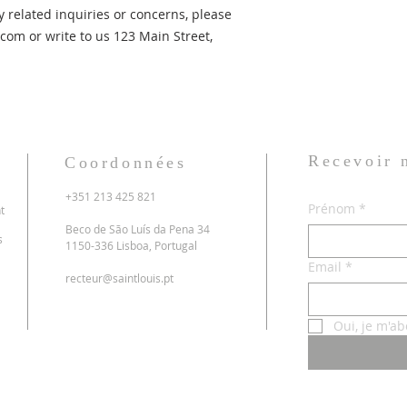
 related inquiries or concerns, please 
.com
 or write to us 
123 Main Street,
Recevoir
Coordonnées
+351 213 425 821
Prénom
*
t
Beco de São Luís da Pena 34
s
1150-336 Lisboa, Portugal
Email
*
recteur@saintlouis.pt
Oui, je m'ab