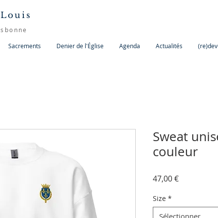
 Louis
isbonne
Sacrements
Denier de l'Église
Agenda
Actualités
(re)dev
Sweat unis
couleur
Prix
47,00 €
Size
*
Sélectionner