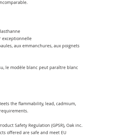
 incomparable.
 élasthanne
ur exceptionnelle
épaules, aux emmanchures, aux poignets 
su, le modèle blanc peut paraître blanc 
ets the flammability, lead, cadmium, 
 requirements.
roduct Safety Regulation (GPSR), 
Oak inc.
ts offered are safe and meet EU 