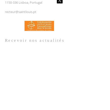
1150-336 Lisboa, Portugal
recteur@saintlouis.pt
Recevoir nos
actualités
Prénom
*
Nom de famille
*
Email
*
Oui, je m'abonne aux actualités de 
l'Église.
*
Envoyer