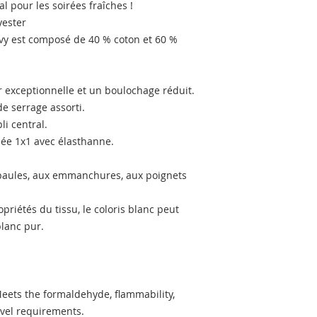
éal pour les soirées fraîches !
yester
vy est composé de 40 % coton et 60 % 
ur exceptionnelle et un boulochage réduit.
e serrage assorti.
li central.
elée 1x1 avec élasthanne.
épaules, aux emmanchures, aux poignets 
riétés du tissu, le coloris blanc peut 
blanc pur.
ets the formaldehyde, flammability, 
vel requirements.