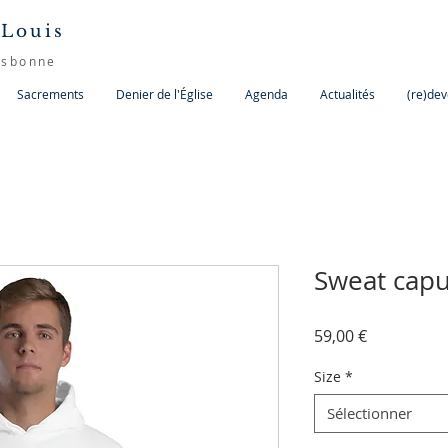
 Louis
isbonne
Sacrements
Denier de l'Église
Agenda
Actualités
(re)dev
Sweat capu
Prix
59,00 €
Size
*
Sélectionner