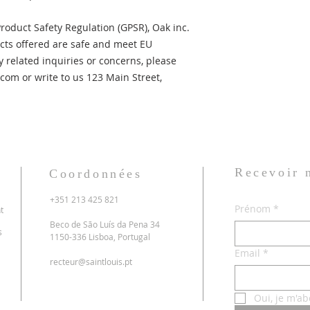
roduct Safety Regulation (GPSR), 
Oak inc.
ts offered are safe and meet EU 
 related inquiries or concerns, please 
.com
 or write to us 
123 Main Street,
Recevoir
Coordonnées
+351 213 425 821
Prénom
*
t
Beco de São Luís da Pena 34
s
1150-336 Lisboa, Portugal
Email
*
recteur@saintlouis.pt
Oui, je m'ab