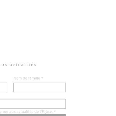
 nos
actualités
Nom de famille
*
onne aux actualités de l'Église.
*