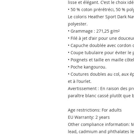
lisse et élégant. C'est le choix id
• 50 % coton prérétréci, 50 % pol
Le coloris Heather Sport Dark Na
polyester.
• Grammage : 271,25 g/m²
• Filé à jet d'air pour une douce
• Capuche doublée avec cordon d
• Coupe tubulaire pour éviter le p
• Poignets et taille en maille côt
• Poche kangourou.
• Coutures doubles au col, aux 
et à l'ourlet.
Avertissement : En raison des prop
paraître blanc cassé plutôt que 
Age restrictions: For adults
EU Warranty: 2 years
Other compliance information: Me
lead, cadmium and phthalates le