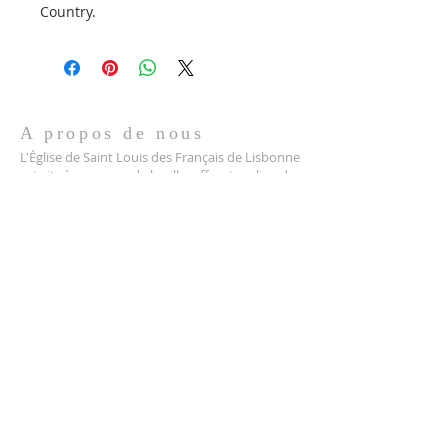
Country.
A propos de nous
L'Église de Saint Louis des Français de Lisbonne
est située au cœur de la ville, offrant un lieu de
culte et de rassemblement pour la
communauté francophone de Lisbonne. Nous
sommes heureux de vous accueillir et de
partager notre foi avec vous.
Coordonnées
+351 213 425 821
Beco de São Luís da Pena 34
1150-336 Lisboa, Portugal
recteur@saintlouis.pt