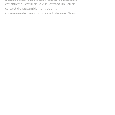
est située au cœur de la ville, offrant un lieu de
culte et de rassemblement pour la
communauté francophone de Lisbonne. Nous
sommes heureux de vous accueillir et de
partager notre foi avec vous.
Coordonnées
+351 213 425 821
Beco de São Luís da Pena 34
1150-336 Lisboa, Portugal
recteur@saintlouis.pt
Recevoir nos
actualités
Prénom
*
Nom de famille
*