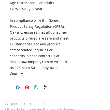
Age restrictions: For adults
EU Warranty: 2 years
In compliance with the General 
Product Safety Regulation (GPSR), 
Oak inc.
 ensures that all consumer 
products offered are safe and meet 
EU standards. For any product 
safety related inquiries or 
concerns, please contact us at 
alex.oak@company.com
 or write to 
us 
123 Main Street, Anytown,
Country.
A propos de nous
L'Église de Saint Louis des Français de Lisbonne