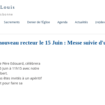
 Louis
isbonne
Sacrements
Denier de l'Église
Agenda
Actualités
(re)dev
ouveau recteur le 15 Juin : Messe suivie d'u
e Père Edouard, célèbrera 
 Juin à 11h15 avec notre 
bert. 
s êtes invités à un apéritif 
t pour faire sa 