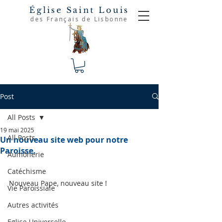
Église Saint Louis
des Français de Lisbonne
Post
All Posts
19 mai 2025
All Posts
Un nouveau site web pour notre
Paroisse.
Aumônerie
Catéchisme
Nouveau Pape, nouveau site !
Vie Paroissiale
Autres activités
Eglise Universelle