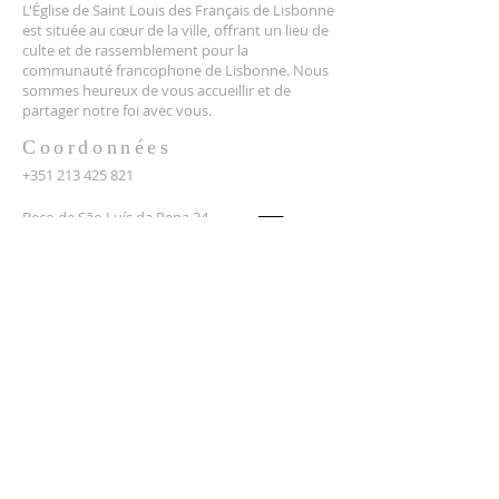
L'Église de Saint Louis des Français de Lisbonne
est située au cœur de la ville, offrant un lieu de
culte et de rassemblement pour la
communauté francophone de Lisbonne. Nous
sommes heureux de vous accueillir et de
Une participation
Retour de la 
partager notre foi avec vous.
record attendue
d'Épines et Pri
Coordonnées
demain au cochon
Marie pour la 
+351 213 425 821
grillé
Beco de São Luís da Pena 34
1150-336 Lisboa, Portugal
recteur@saintlouis.pt
Recevoir nos
actualités
Prénom
*