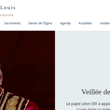
 Louis
isbonne
Sacrements
Denier de l'Église
Agenda
Actualités
(re)dev
Veillée de
Le pape Léon XIV a appe
s’unir dans la priè