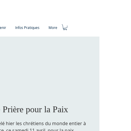
enir
Infos Pratiques
More
 Prière pour la Paix
lé hier les chrétiens du monde entier à
re, ce samedi 11 avril, pour la paix