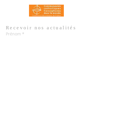
Recevoir nos
actualités
Prénom
*
Nom de famille
*
Email
*
Oui, je m'abonne aux actualités de 
l'Église.
*
Envoyer