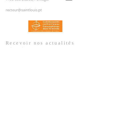
recteur@saintlouis.pt
Recevoir nos
actualités
Prénom
*
Nom de famille
*
Email
*
Oui, je m'abonne aux actualités de 
l'Église.
*
Envoyer