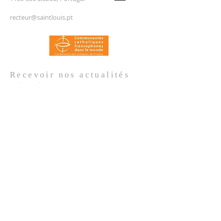
recteur@saintlouis.pt
Recevoir nos
actualités
Prénom
*
Nom de famille
*
Email
*
Oui, je m'abonne aux actualités de 
l'Église.
*
Envoyer