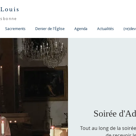
 Louis
isbonne
Sacrements
Denier de l'Église
Agenda
Actualités
(re)dev
Soirée d'Ad
Tout au long de la soirée
de recevoir l