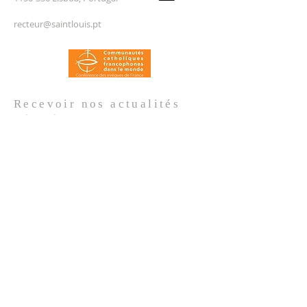
recteur@saintlouis.pt
Recevoir nos
actualités
Prénom
*
Nom de famille
*
Email
*
Oui, je m'abonne aux actualités de 
l'Église.
*
Envoyer