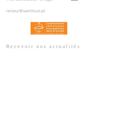
recteur@saintlouis.pt
Recevoir nos
actualités
Prénom
*
Nom de famille
*
Email
*
Oui, je m'abonne aux actualités de 
l'Église.
*
Envoyer