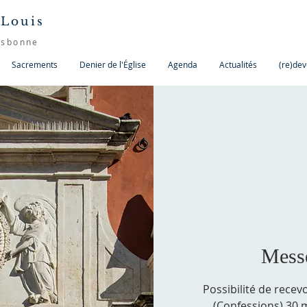
 Louis
isbonne
Sacrements
Denier de l'Église
Agenda
Actualités
(re)dev
Messe
Possibilité de recev
(Confessions) 30 