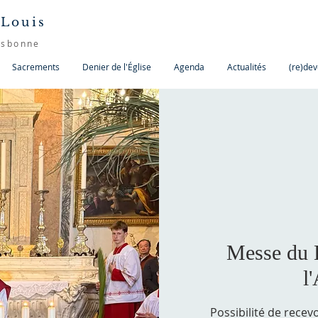
 Louis
isbonne
Sacrements
Denier de l'Église
Agenda
Actualités
(re)dev
Messe du L
l
Possibilité de recev