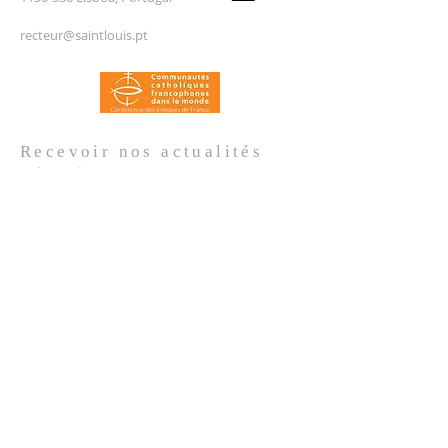
recteur@saintlouis.pt
Recevoir nos
actualités
Prénom
*
Nom de famille
*
Email
*
Oui, je m'abonne aux actualités de 
l'Église.
*
Envoyer