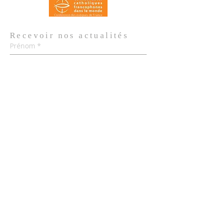
Recevoir nos
actualités
Prénom
*
Nom de famille
*
Email
*
Oui, je m'abonne aux actualités de 
l'Église.
*
Envoyer