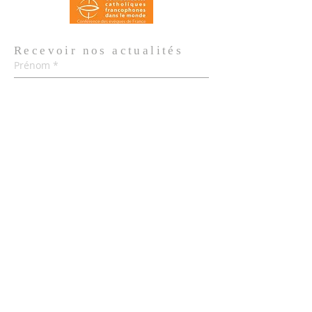
Recevoir nos
actualités
Prénom
*
Nom de famille
*
Email
*
Oui, je m'abonne aux actualités de 
l'Église.
*
Envoyer