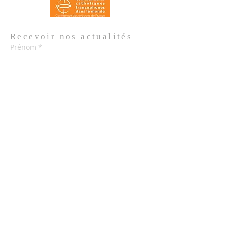
Recevoir nos
actualités
Prénom
*
Nom de famille
*
Email
*
Oui, je m'abonne aux actualités de 
l'Église.
*
Envoyer