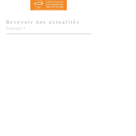
Recevoir nos
actualités
Prénom
*
Nom de famille
*
Email
*
Oui, je m'abonne aux actualités de 
l'Église.
*
Envoyer