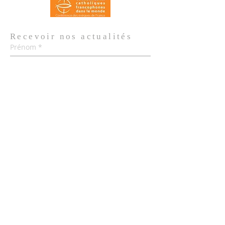
Recevoir nos
actualités
Prénom
*
Nom de famille
*
Email
*
Oui, je m'abonne aux actualités de 
l'Église.
*
Envoyer