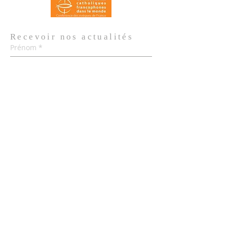
Recevoir nos
actualités
Prénom
*
Nom de famille
*
Email
*
Oui, je m'abonne aux actualités de 
l'Église.
*
Envoyer