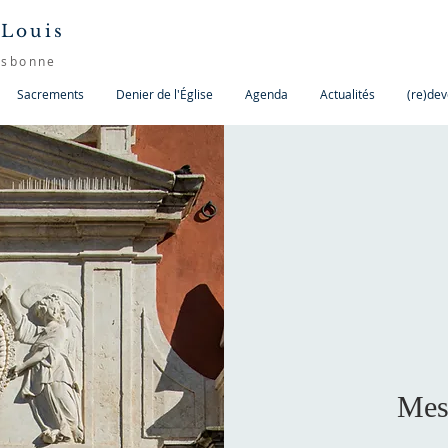
 Louis
isbonne
Sacrements
Denier de l'Église
Agenda
Actualités
(re)dev
Mes