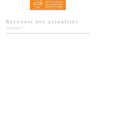
Recevoir nos
actualités
Prénom
*
Nom de famille
*
Email
*
Oui, je m'abonne aux actualités de 
l'Église.
*
Envoyer