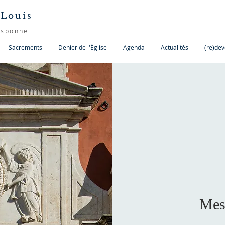
 Louis
isbonne
Sacrements
Denier de l'Église
Agenda
Actualités
(re)dev
Mes