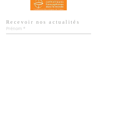
Recevoir nos
actualités
Prénom
*
Nom de famille
*
Email
*
Oui, je m'abonne aux actualités de 
l'Église.
*
Envoyer