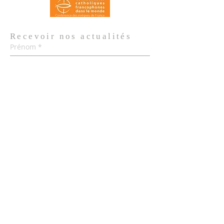
Recevoir nos
actualités
Prénom
*
Nom de famille
*
Email
*
Oui, je m'abonne aux actualités de 
l'Église.
*
Envoyer