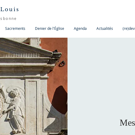
 Louis
isbonne
Sacrements
Denier de l'Église
Agenda
Actualités
(re)dev
Mes