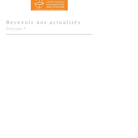
Recevoir nos
actualités
Prénom
*
Nom de famille
*
Email
*
Oui, je m'abonne aux actualités de 
l'Église.
*
Envoyer