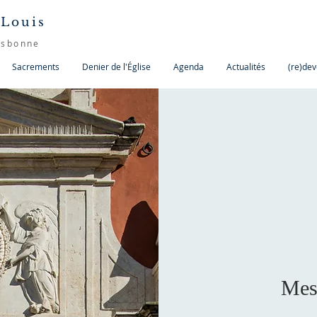
 Louis
isbonne
Sacrements
Denier de l'Église
Agenda
Actualités
(re)dev
Mes