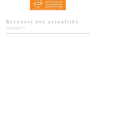
Recevoir nos
actualités
Prénom
*
Nom de famille
*
Email
*
Oui, je m'abonne aux actualités de 
l'Église.
*
Envoyer