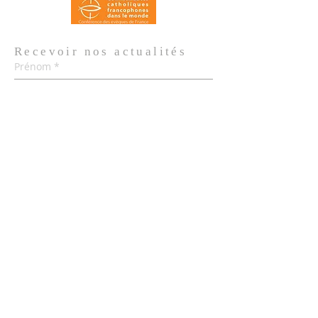
Recevoir nos
actualités
Prénom
*
Nom de famille
*
Email
*
Oui, je m'abonne aux actualités de 
l'Église.
*
Envoyer