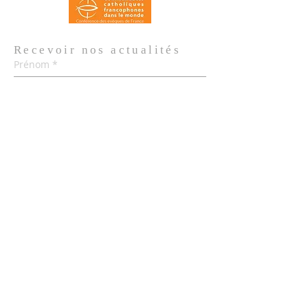
Recevoir nos
actualités
Prénom
*
Nom de famille
*
Email
*
Oui, je m'abonne aux actualités de 
l'Église.
*
Envoyer