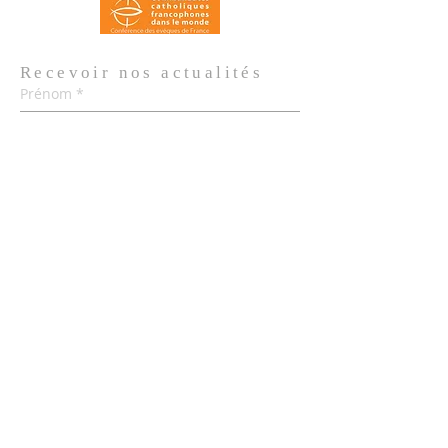
Recevoir nos
actualités
Prénom
*
Nom de famille
*
Email
*
Oui, je m'abonne aux actualités de 
l'Église.
*
Envoyer