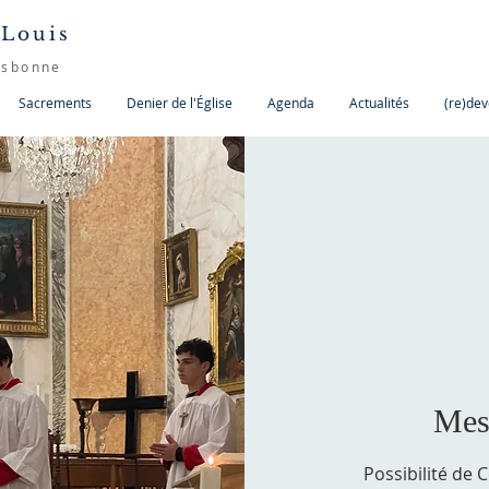
 Louis
isbonne
Sacrements
Denier de l'Église
Agenda
Actualités
(re)dev
Mes
Possibilité de 