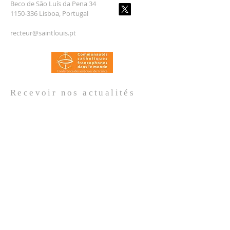
Beco de São Luís da Pena 34
1150-336 Lisboa, Portugal
recteur@saintlouis.pt
Recevoir nos
actualités
Prénom
*
Nom de famille
*
Email
*
Oui, je m'abonne aux actualités de 
l'Église.
*
Envoyer