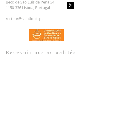
Beco de São Luís da Pena 34
1150-336 Lisboa, Portugal
recteur@saintlouis.pt
Recevoir nos
actualités
Prénom
*
Nom de famille
*
Email
*
Oui, je m'abonne aux actualités de 
l'Église.
*
Envoyer