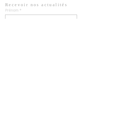
Recevoir nos
actualités
Prénom
*
Nom de famille
*
Email
*
Oui, je m'abonne aux actualités de 
l'Église.
*
Envoyer
© 2026 Église de Saint Louis des
Français de Lisbonne