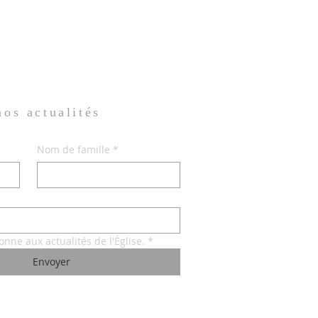
 nos
actualités
Nom de famille
*
onne aux actualités de l'Église.
*
Envoyer