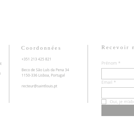
Recevoir
Coordonnées
+351 213 425 821
Prénom
*
t
Beco de São Luís da Pena 34
s
1150-336 Lisboa, Portugal
Email
*
recteur@saintlouis.pt
Oui, je m'ab