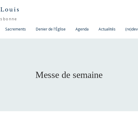
 Louis
isbonne
Sacrements
Denier de l'Église
Agenda
Actualités
(re)dev
Messe de semaine