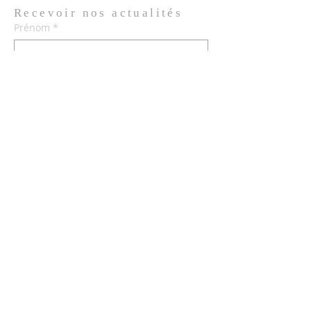
Recevoir nos
actualités
Prénom
*
Nom de famille
*
Email
*
Oui, je m'abonne aux actualités de 
l'Église.
*
Envoyer
© 2026 Église de Saint Louis des
Français de Lisbonne