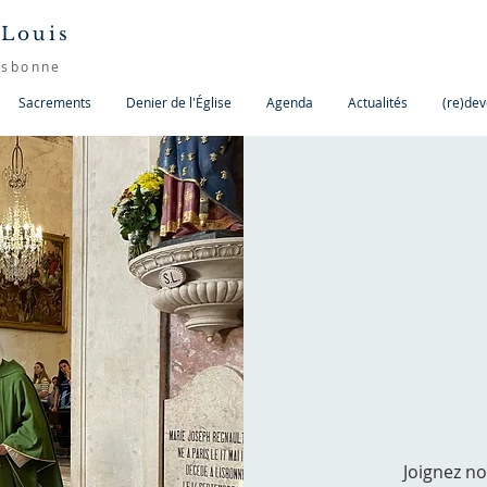
 Louis
isbonne
Sacrements
Denier de l'Église
Agenda
Actualités
(re)dev
Joignez n