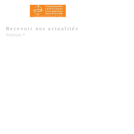
Recevoir nos
actualités
Prénom
*
Nom de famille
*
Email
*
Oui, je m'abonne aux actualités de 
l'Église.
*
Envoyer