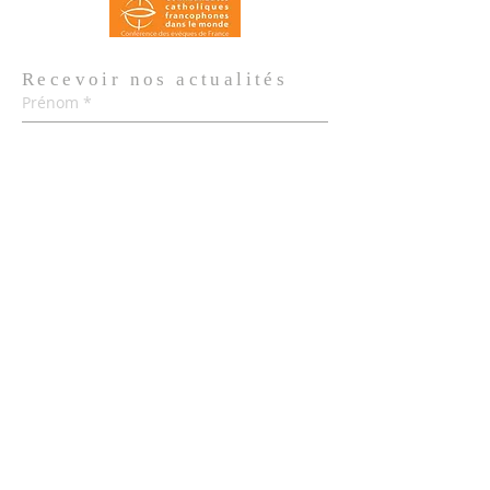
Recevoir nos
actualités
Prénom
*
Nom de famille
*
Email
*
Oui, je m'abonne aux actualités de 
l'Église.
*
Envoyer