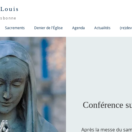
 Louis
isbonne
Sacrements
Denier de l'Église
Agenda
Actualités
(re)dev
Conférence su
Après la messe du sam