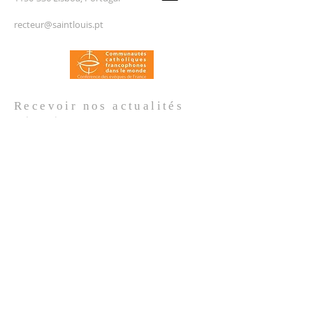
recteur@saintlouis.pt
Recevoir nos
actualités
Prénom
*
Nom de famille
*
Email
*
Oui, je m'abonne aux actualités de 
l'Église.
*
Envoyer