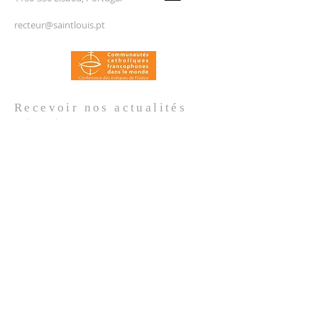
recteur@saintlouis.pt
Recevoir nos
actualités
Prénom
*
Nom de famille
*
Email
*
Oui, je m'abonne aux actualités de 
l'Église.
*
Envoyer