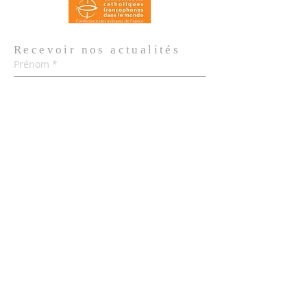
Recevoir nos
actualités
Prénom
*
Nom de famille
*
Email
*
Oui, je m'abonne aux actualités de 
l'Église.
*
Envoyer