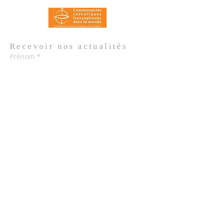
Recevoir nos
actualités
Prénom
*
Nom de famille
*
Email
*
Oui, je m'abonne aux actualités de 
l'Église.
*
Envoyer