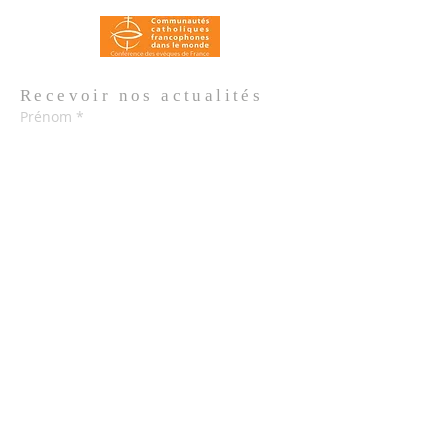
Recevoir nos
actualités
Prénom
*
Nom de famille
*
Email
*
Oui, je m'abonne aux actualités de 
l'Église.
*
Envoyer